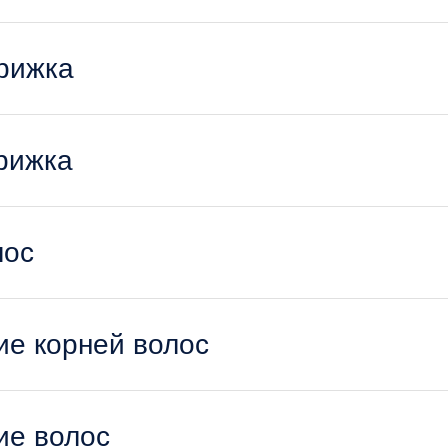
рижка
рижка
лос
е корней волос
ие волос