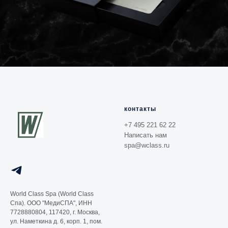
контакты
+7 495 221 62 22
Написать нам
spa@wclass.ru
World Class Spa (World Class
Спа). ООО "МедиСПА", ИНН
7728880804, 117420, г. Москва,
ул. Наметкина д. 6, корп. 1, пом.